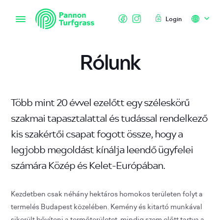
Login
Rólunk
Több mint 20 évvel ezelőtt egy széleskörű
szakmai tapasztalattal és tudással rendelkező
kis szakértői csapat fogott össze, hogy a
legjobb megoldást kínálja leendő ügyfelei
számára Közép és Kelet-Európában.
Kezdetben csak néhány hektáros homokos területen folyt a
termelés Budapest közelében. Kemény és kitartó munkával
sikerült bővíteni a termőterületet, mindig szem előtt tartva a