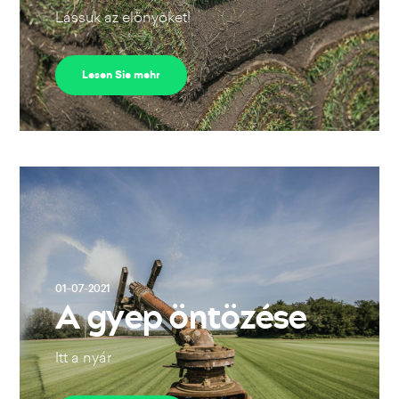
Lássuk az előnyöket!
Lesen Sie mehr
01-07-2021
A gyep öntözése
Itt a nyár