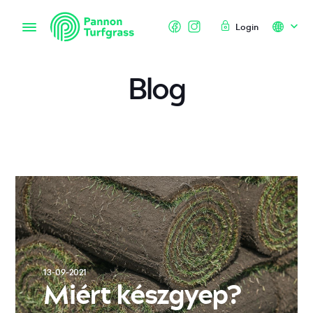
Login
Blog
13-09-2021
Miért készgyep?