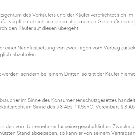
 Eigentum des Verkäufers und der Käufer verpflichtet sich im
ufer verpflichtet sich, in seinen allgemeinen Geschäftsbedi
rch den Käufer auf diesen übergeht.
ter einer Nachfristsetzung von zwei Tagen vom Vertrag zurück 
üglich abzuholen.
t werden, sondern bei einem Dritten, so tritt der Käufer hiemi
Verbraucher im Sinne des Konsumentenschutzgesetzes handelt
rittsrecht im Sinne des § 3 Abs. 1 KSchG. Vereinbart. § 3 Abs
er in den vom Unternehmer für seine geschäftlichen Zwecke
ützten Stand abgegeben, so kann er von seinem Vertragsantr