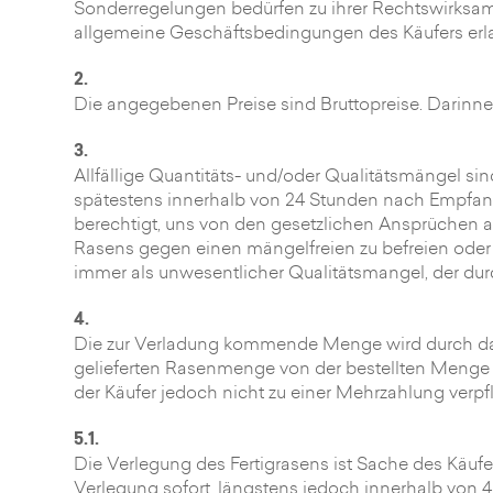
Sonderregelungen bedürfen zu ihrer Rechtswirksamke
allgemeine Geschäftsbedingungen des Käufers erla
2.
Die angegebenen Preise sind Bruttopreise. Darinnen
3.
Allfällige Quantitäts- und/oder Qualitätsmängel s
spätestens innerhalb von 24 Stunden nach Empfang
berechtigt, uns von den gesetzlichen Ansprüchen
Rasens gegen einen mängelfreien zu befreien oder e
immer als unwesentlicher Qualitätsmangel, der du
4.
Die zur Verladung kommende Menge wird durch da
gelieferten Rasenmenge von der bestellten Menge bi
der Käufer jedoch nicht zu einer Mehrzahlung verpfl
5.1.
Die Verlegung des Fertigrasens ist Sache des Käuf
Verlegung sofort, längstens jedoch innerhalb von 