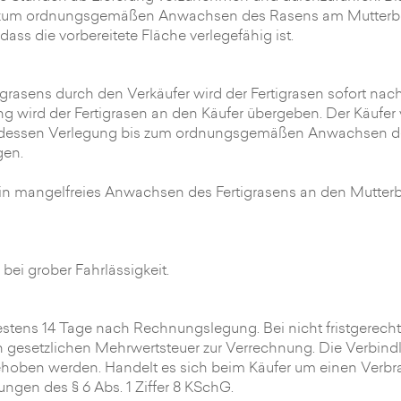
s zum ordnungsgemäßen Anwachsen des Rasens am Mutterbod
dass die vorbereitete Fläche verlegefähig ist.
tigrasens durch den Verkäufer wird der Fertigrasen sofort n
 wird der Fertigrasen an den Käufer übergeben. Der Käufer v
 dessen Verlegung bis zum ordnungsgemäßen Anwachsen de
gen.
 ein mangelfreies Anwachsen des Fertigrasens an den Mutter
ei grober Fahrlässigkeit.
stens 14 Tage nach Rechnungslegung. Bei nicht fristgerech
nen gesetzlichen Mehrwertsteuer zur Verrechnung. Die Verbin
fgehoben werden. Handelt es sich beim Käufer um einen Ver
ngen des § 6 Abs. 1 Ziffer 8 KSchG.