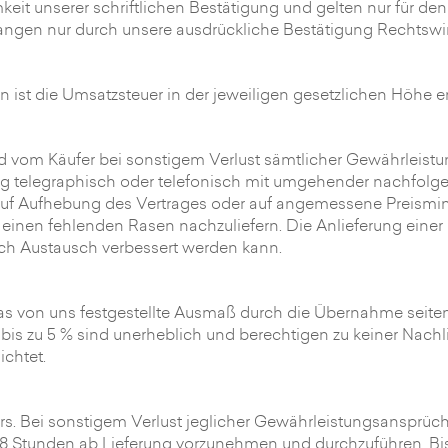
it unserer schriftlichen Bestätigung und gelten nur für den 
ngen nur durch unsere ausdrückliche Bestätigung Rechtswi
 ist die Umsatzsteuer in der jeweiligen gesetzlichen Höhe e
ind vom Käufer bei sonstigem Verlust sämtlicher Gewährleist
 telegraphisch oder telefonisch mit umgehender nachfolgend
 auf Aufhebung des Vertrages oder auf angemessene Preism
inen fehlenden Rasen nachzuliefern. Die Anlieferung einer Ra
rch Austausch verbessert werden kann.
s von uns festgestellte Ausmaß durch die Übernahme seit
s zu 5 % sind unerheblich und berechtigen zu keiner Nachlie
ichtet.
ers. Bei sonstigem Verlust jeglicher Gewährleistungsansprü
48 Stunden ab Lieferung vorzunehmen und durchzuführen. Bis 