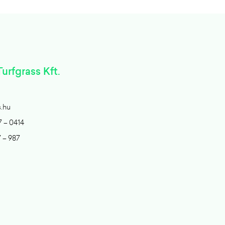
urfgrass Kft.
s.hu
7 – 0414
7 – 987