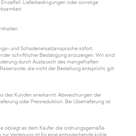
Einzelfall. Lieferbedingungen oder sonstige
rksamkeit.
nthalten.
ungs- und Schadenersatzansprüche sofort,
er schriftlicher Bestätigung anzuzeigen. Wir sind
inderung durch Austausch des mangelhaften
sensorte, die nicht der Bestellung entspricht, gilt
ens des Kunden anerkannt. Abweichungen der
ferung oder Preisreduktion. Bei Überlieferung ist
che obliegt es dem Käufer, die ordnungsgemäße
zur Verlegung ist für eine entsprechende kühle