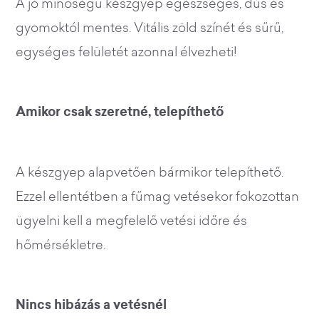
A jó minőségű készgyep egészséges, dús és
gyomoktól mentes. Vitális zöld színét és sűrű,
egységes felületét azonnal élvezheti!
Amikor csak szeretné, telepíthető
A készgyep alapvetően bármikor telepíthető.
Ezzel ellentétben a fűmag vetésekor fokozottan
ügyelni kell a megfelelő vetési időre és
hőmérsékletre.
Nincs hibázás a vetésnél