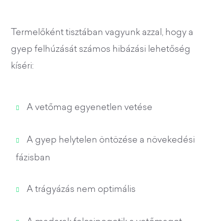
Termelőként tisztában vagyunk azzal, hogy a
gyep felhúzását számos hibázási lehetőség
kíséri:
A vetőmag egyenetlen vetése
A gyep helytelen öntözése a növekedési
fázisban
A trágyázás nem optimális
A madarak felcsipegetik a vetőmagot