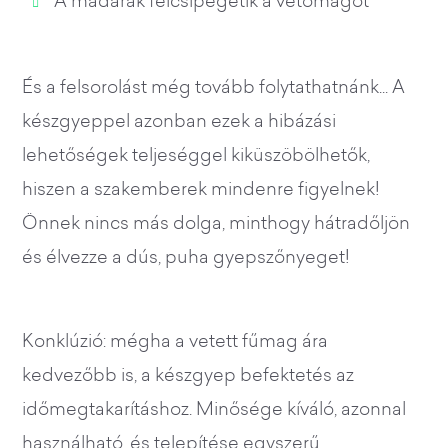
És a felsorolást még tovább folytathatnánk... A
készgyeppel azonban ezek a hibázási
lehetőségek teljeséggel kiküszöbölhetők,
hiszen a szakemberek mindenre figyelnek!
Önnek nincs más dolga, minthogy hátradőljön
és élvezze a dús, puha gyepszőnyeget!
Konklúzió: mégha a vetett fűmag ára
kedvezőbb is, a készgyep befektetés az
időmegtakarításhoz. Minősége kíváló, azonnal
használható, és telepítése egyszerű.