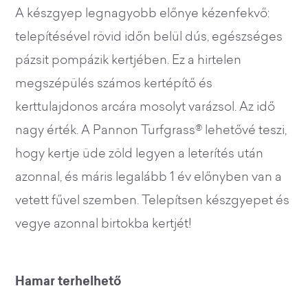
A készgyep legnagyobb előnye kézenfekvő:
telepítésével rövid időn belül dús, egészséges
pázsit pompázik kertjében. Ez a hirtelen
megszépülés számos kertépítő és
kerttulajdonos arcára mosolyt varázsol. Az idő
nagy érték. A Pannon Turfgrass® lehetővé teszi,
hogy kertje üde zöld legyen a leterítés után
azonnal, és máris legalább 1 év előnyben van a
vetett fűvel szemben. Telepítsen készgyepet és
vegye azonnal birtokba kertjét!
Hamar terhelhető