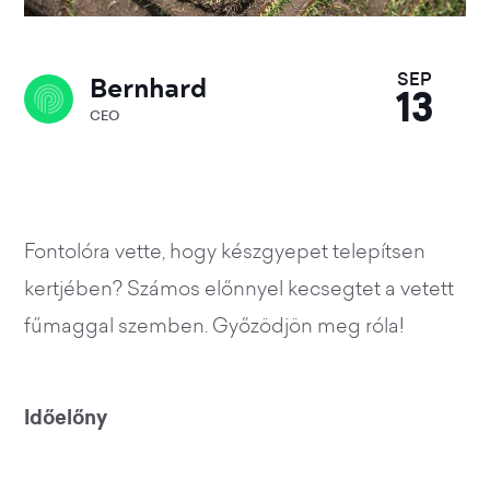
Bernhard
SEP
13
CEO
Fontolóra vette, hogy készgyepet telepítsen
kertjében? Számos előnnyel kecsegtet a vetett
fűmaggal szemben. Győzödjön meg róla!
Időelőny